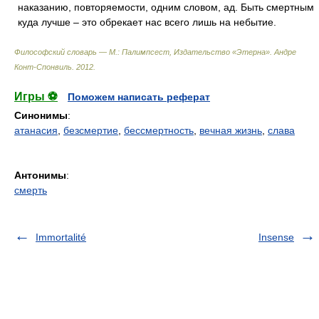
наказанию, повторяемости, одним словом, ад. Быть смертным
куда лучше – это обрекает нас всего лишь на небытие.
Философский словарь — М.: Палимпсест, Издательство «Этерна»
.
Андре
Конт-Спонвиль
.
2012
.
Игры ⚽
Поможем написать реферат
Синонимы
:
атанасия
,
безсмертие
,
бессмертность
,
вечная жизнь
,
слава
Антонимы
:
смерть
Immortalité
Insense