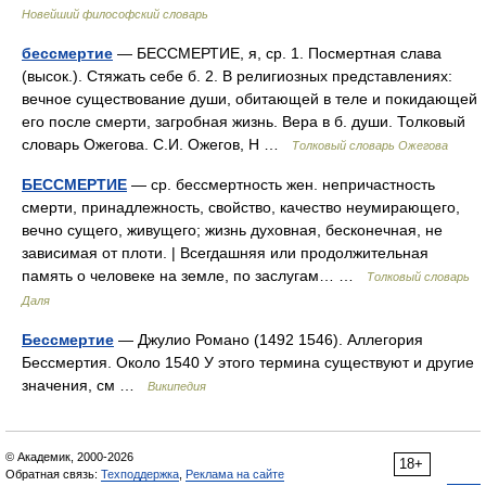
Новейший философский словарь
бессмертие
— БЕССМЕРТИЕ, я, ср. 1. Посмертная слава
(высок.). Стяжать себе б. 2. В религиозных представлениях:
вечное существование души, обитающей в теле и покидающей
его после смерти, загробная жизнь. Вера в б. души. Толковый
словарь Ожегова. С.И. Ожегов, Н …
Толковый словарь Ожегова
БЕССМЕРТИЕ
— ср. бессмертность жен. непричастность
смерти, принадлежность, свойство, качество неумирающего,
вечно сущего, живущего; жизнь духовная, бесконечная, не
зависимая от плоти. | Всегдашняя или продолжительная
память о человеке на земле, по заслугам… …
Толковый словарь
Даля
Бессмертие
— Джулио Романо (1492 1546). Аллегория
Бессмертия. Около 1540 У этого термина существуют и другие
значения, см …
Википедия
© Академик, 2000-2026
18+
Обратная связь:
Техподдержка
,
Реклама на сайте